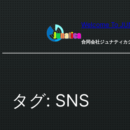
内
容
を
Welcome To JU
ス
キ
合同会社ジュナティカ
ッ
プ
タグ:
SNS