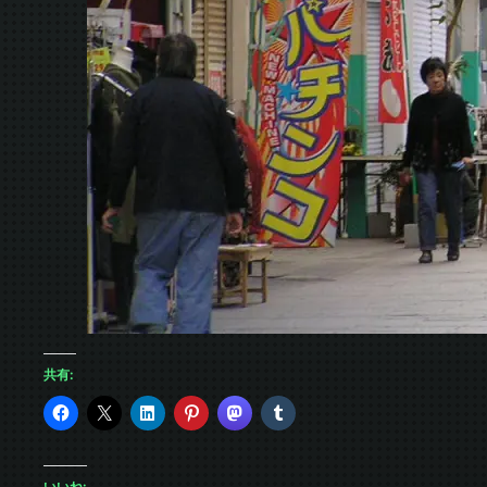
共有:
いいね: