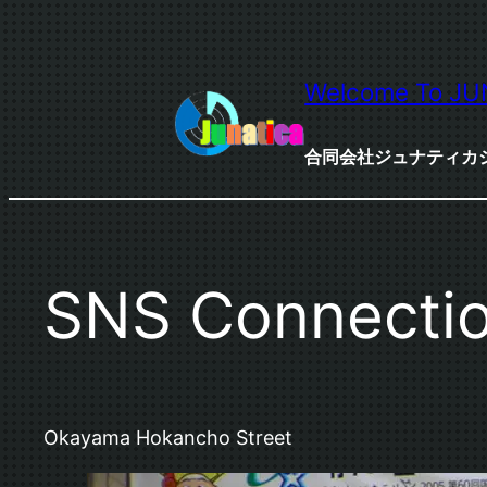
内
容
を
Welcome To JU
ス
キ
合同会社ジュナティカ
ッ
プ
SNS Connectio
Okayama Hokancho Street