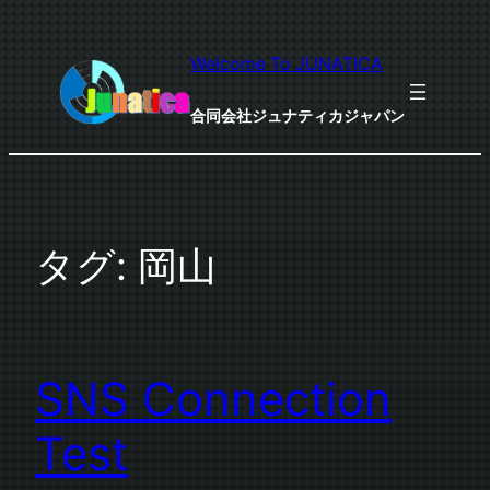
内
容
Welcome To JUNATICA
を
ス
合同会社ジュナティカジャパン
キ
ッ
プ
タグ:
岡山
SNS Connection
Test