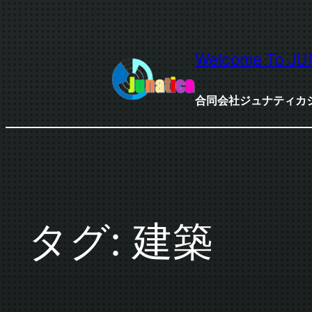
内
容
を
Welcome To JU
ス
キ
合同会社ジュナティカ
ッ
プ
タグ:
建築