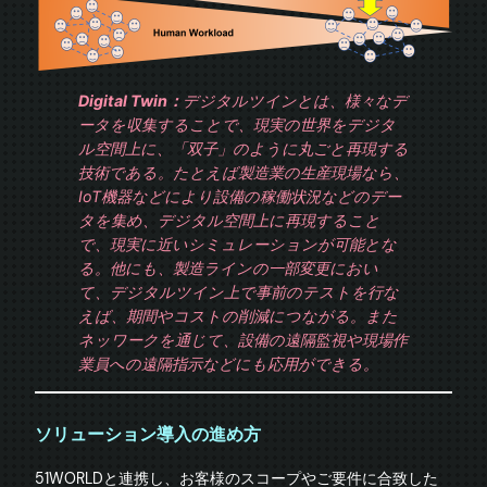
Digital Twin：
デジタルツインとは、様々なデ
ータを収集することで、現実の世界をデジタ
ル空間上に、「双子」のように丸ごと再現する
技術である。たとえば製造業の生産現場なら、
IoT機器などにより設備の稼働状況などのデー
タを集め、デジタル空間上に再現すること
で、現実に近いシミュレーションが可能とな
る。他にも、製造ラインの一部変更におい
て、デジタルツイン上で事前のテストを行な
えば、期間やコストの削減につながる。また
ネッワークを通じて、設備の遠隔監視や現場作
業員への遠隔指示などにも応用ができる。
ソリューション導入の進め方
51WORLDと連携し、お客様のスコープやご要件に合致した